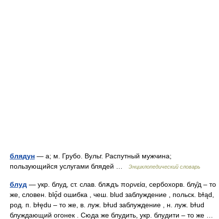
блядун
— а; м. Грубо. Вульг. Распутный мужчина;
пользующийся услугами блядей …
Энциклопедический словарь
блуд
— укр. блуд, ст. слав. блѫдъ πορνεία, сербохорв. блу̑д – то
же, словен. blǫ̑d ошибка , чеш. blud заблуждение , польск. bɫąd,
род. п. bɫędu – то же, в. луж. bɫud заблуждение , н. луж. bɫud
блуждающий огонек . Сюда же блудить, укр. блудити – то же …