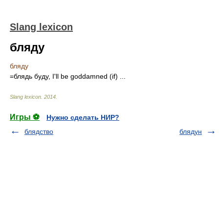
Slang lexicon
бляду
бляду
=блядь буду, I'll be goddamned (if) ...
Slang lexicon
.
2014
.
Игры ⚽
Нужно сделать НИР?
блядство
блядун