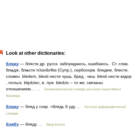
Look at other dictionaries:
бляду
— блясти др. русск. заблуждаюсь, ошибаюсь . Ст. слав.
блѩдѫ, блѩсти πλανᾶσθαι (Супр.), сербохорв. бледем, блести,
словен. bledem, blesti нести чушь, бред , чеш. blesti нести вздор
, польск. blędziec, в. луж. bledzic – то же; связаны
отношением… …
Этимологический словарь русского языка Макса
Фасмера
бляду
— бляд у сокр. =блядь б уду …
Русский орфографический
словарь
блябу
— бляду …
Slang lexicon